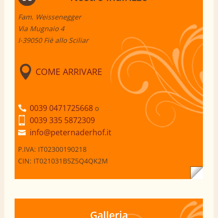
Fam. Weissenegger
Via Mugnaio 4
I-39050 Fiè allo Sciliar
COME ARRIVARE
0039 0471725668
o
0039 335 5872309
info@peternaderhof.it
P.IVA: IT02300190218
CIN: IT021031B5Z5Q4QK2M
Galleria