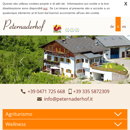
X
Questo sito utilizza cookies proprie e di altri siti.
Informazioni sui cookie e la loro
disattivazione sono disponibili
qui
.
Se Lei rimane al presente sito e accede a un
qualunque elemento al di fuori dal banner acconsente all’uso dei cookie.
de
it
en
+39 0471 725 668
+39 335 5872309
info@peternaderhof.it
Agriturismo
Wellness