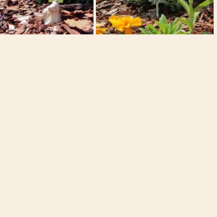
021031B5Z5Q4QK2M