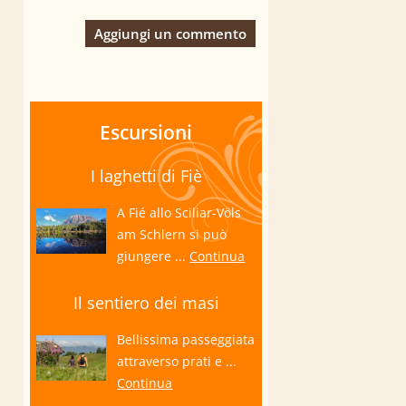
Aggiungi un commento
Escursioni
I laghetti di Fiè
A Fié allo Sciliar-Völs
am Schlern si può
giungere ...
Continua
Il sentiero dei masi
Bellissima passeggiata
attraverso prati e ...
Continua