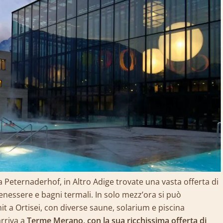
Peternaderhof, in Altro Adige trovate una vasta offerta di
enessere e bagni termali. In solo mezz’ora si può
t a Ortisei, con diverse saune, solarium e piscina
arriva a
Terme Merano, con la sua ricchissima offerta di