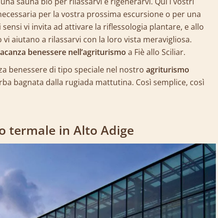
a sauna bio per rilassarvi e rigenerarvi. Qui i vostri
necessaria per la vostra prossima escursione o per una
sensi vi invita ad attivare la riflessologia plantare, e allo
 vi aiutano a rilassarvi con la loro vista meravigliosa.
acanza benessere nell’agriturismo
a Fiè allo Sciliar.
za benessere di tipo speciale nel nostro
agriturismo
erba bagnata dalla rugiada mattutina. Così semplice, così
o termale in Alto Adige