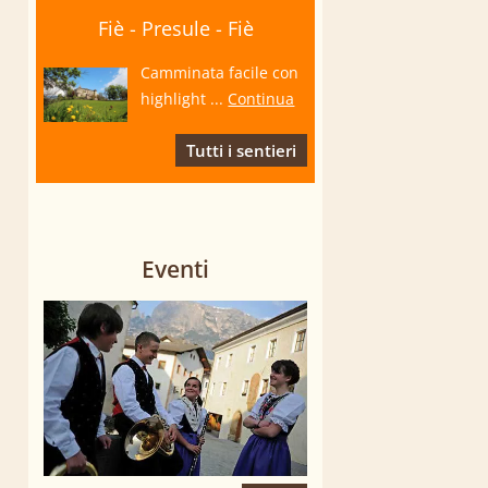
Fiè - Presule - Fiè
Camminata facile con
highlight ...
Continua
Tutti i sentieri
Eventi